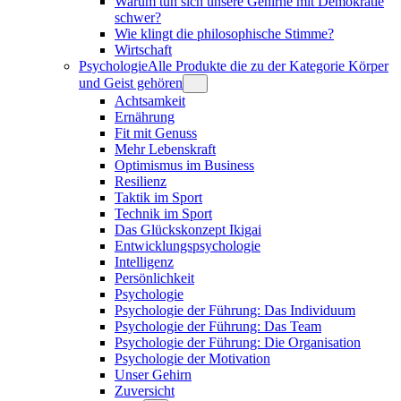
Warum tun sich unsere Gehirne mit Demokratie
schwer?
Wie klingt die philosophische Stimme?
Wirtschaft
Psychologie
Alle Produkte die zu der Kategorie Körper
und Geist gehören
Achtsamkeit
Ernährung
Fit mit Genuss
Mehr Lebenskraft
Optimismus im Business
Resilienz
Taktik im Sport
Technik im Sport
Das Glückskonzept Ikigai
Entwicklungs­psychologie
Intelligenz
Persönlichkeit
Psychologie
Psychologie der Führung: Das Individuum
Psychologie der Führung: Das Team
Psychologie der Führung: Die Organisation
Psychologie der Motivation
Unser Gehirn
Zuversicht