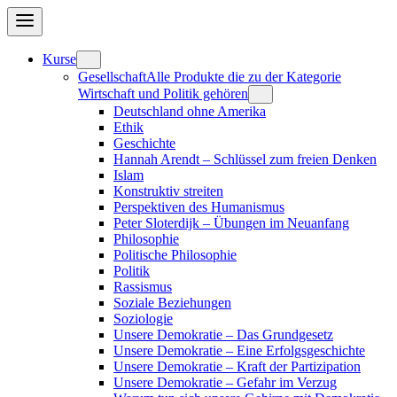
Kurse
Gesellschaft
Alle Produkte die zu der Kategorie
Wirtschaft und Politik gehören
Deutschland ohne Amerika
Ethik
Geschichte
Hannah Arendt – Schlüssel zum freien Denken
Islam
Konstruktiv streiten
Perspektiven des Humanismus
Peter Sloterdijk – Übungen im Neuanfang
Philosophie
Politische Philosophie
Politik
Rassismus
Soziale Beziehungen
Soziologie
Unsere Demokratie – Das Grundgesetz
Unsere Demokratie – Eine Erfolgsgeschichte
Unsere Demokratie – Kraft der Partizipation
Unsere Demokratie – Gefahr im Verzug