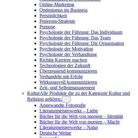
Online-Marketing
Optimismus im Business
Persönlichkeit
Peperoni-Strategie
Purpose
Psychologie der Führung: Das Individuum
Psychologie der Führung: Das Team
Psychologie der Führung: Die Organisation
Psychologie der Motivation
Psychologie der Verhandlung
Richtig Karriere machen
Technologien der Zukunft
Überzeugend kommunizieren
Verhandeln mit Erfolg
Wirkungsvoll kommunizieren
Zeit- und Selbstmanagement
Kultur
Alle Produkte die zu der Kategorie Kultur und
Religion gehören.
Angewandte Fotografie
Literaturmeisterwerke – Liebe
Bücher für die Welt von morgen – Identität
Bücher für die Welt von morgen – Macht
Literaturmeisterwerke – Natur
Deutsche Weine