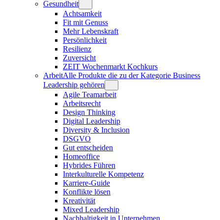
Gesundheit
Achtsamkeit
Fit mit Genuss
Mehr Lebenskraft
Persönlichkeit
Resilienz
Zuversicht
ZEIT Wochenmarkt Kochkurs
Arbeit
Alle Produkte die zu der Kategorie Business
Leadership gehören
Agile Teamarbeit
Arbeitsrecht
Design Thinking
Digital Leadership
Diversity & Inclusion
DSGVO
Gut entscheiden
Homeoffice
Hybrides Führen
Interkulturelle Kompetenz
Karriere-Guide
Konflikte lösen
Kreativität
Mixed Leadership
Nachhaltigkeit in Unternehmen